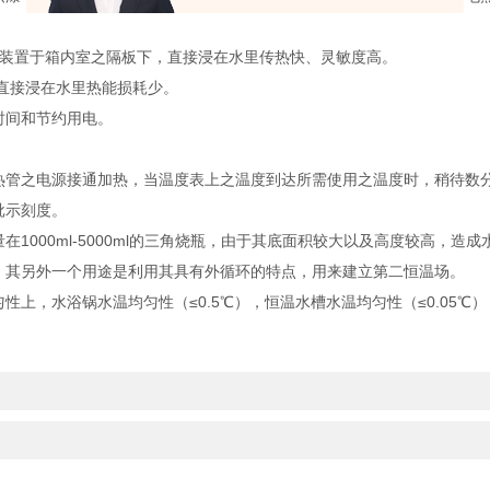
装置于箱内室之隔板下，直接浸在水里传热快、灵敏度高。
直接浸在水里热能损耗少。
间和节约用电。
管之电源接通加热，当温度表上之温度到达所需使用之温度时，稍待数
批示刻度。
000ml-5000ml的三角烧瓶，由于其底面积较大以及高度较高，造
。其另外一个用途是利用其具有外循环的特点，用来建立第二恒温场。
，水浴锅水温均匀性（≤0.5℃），恒温水槽水温均匀性（≤0.05℃