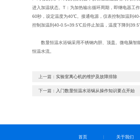
进入加温状态。T：为加热输出循环周期，即继电器工作循
60秒，设定温度为40℃。接通电源，仪表控制加温到40
控制加温到40-0.5=39.5℃后停止加温，温度下降到39
数显恒温水浴锅采用不锈钢内胆、顶盖。微电脑智能控
恒温水流。
上一篇：
实验室离心机的维护及故障排除
下一篇：
入门数显恒温水浴锅从操作知识要点开始
首页
关于我们
|