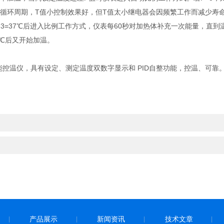
环周期，T值小控制效果好，但T值太小继电器会因频繁工作而减少寿命，一
-3=37℃后进入比例工作方式，仪表每60秒对加热体补充一次能量，直到温
.5℃后又开始加温。
温仪，具有设定、测定温度双数字显示和 PID自整功能，控温、可靠
产品展示
新闻资讯
技术文章
|
|
|
|