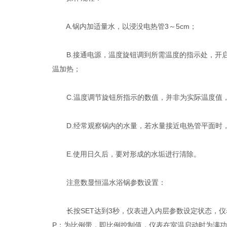
A.锅内加适量水，以浸没电热管3～5cm；
B.接通电源，温度旋钮调到所需温度的指示处，开启电
温加热；
C.温度调节旋钮所指示的数值，并非为实际温度值，
D.经常观察锅内的水量，若水量接近电热管平面时，
E.使用日久后，要对形成的水垢进行清除。
注意数显恒温水浴锅参数设置：
长按SET达到3秒，仪表进入内层参数设定状态，仪表
P：为比例带，即比例控制值，仪表在室温启动时为满功