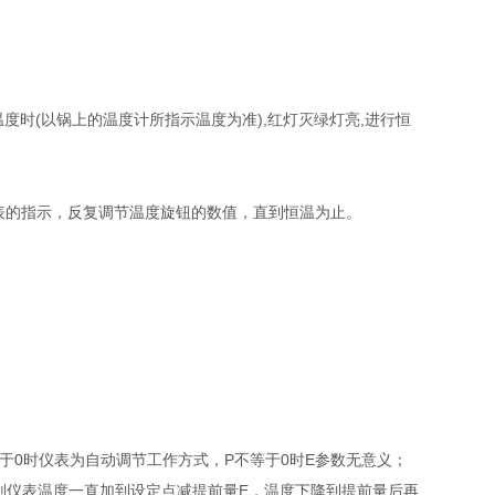
时(以锅上的温度计所指示温度为准),红灯灭绿灯亮,进行恒
表的指示，反复调节温度旋钮的数值，直到恒温为止。
于0时仪表为自动调节工作方式，P不等于0时E参数无意义；
则仪表温度一直加到设定点减提前量E，温度下降到提前量后再