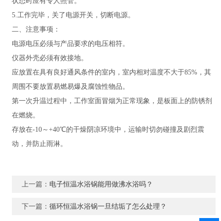
状态时应有专人照管。
5.工作完毕，关了电源开关，切断电源。
二、注意事项：
电源电压必须与产品要求的电压相符。
仪器外壳必须有效接地。
应放置在具有良好通风条件的室内，室内相对温度不大于85%，其
周围不要放置易燃易爆及腐蚀性物品。
第一次升温过程中，工作室面冒烟为正常现象，是板面上的防锈剂
在燃烧。
存放在-10～+40℃的干燥阴凉环境中，运输时切勿碰撞及剧烈震
动，并防止雨淋。
上一篇：
电子恒温水浴锅能用做沸水浴吗？
下一篇：
循环恒温水浴锅一旦结垢了怎么处理？