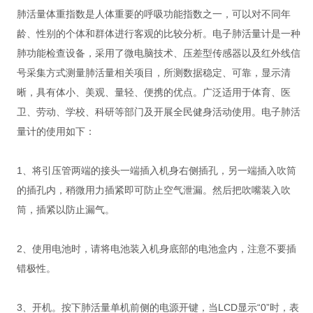
肺活量体重指数是人体重要的呼吸功能指数之一，可以对不同年
龄、性别的个体和群体进行客观的比较分析。电子肺活量计是一种
肺功能检查设备，采用了微电脑技术、压差型传感器以及红外线信
号采集方式测量肺活量相关项目，所测数据稳定、可靠，显示清
晰，具有体小、美观、量轻、便携的优点。广泛适用于体育、医
卫、劳动、学校、科研等部门及开展全民健身活动使用。电子肺活
量计的使用如下：
1、将引压管两端的接头一端插入机身右侧插孔，另一端插入吹筒
的插孔内，稍微用力插紧即可防止空气泄漏。然后把吹嘴装入吹
筒，插紧以防止漏气。
2、使用电池时，请将电池装入机身底部的电池盒内，注意不要插
错极性。
3、开机。按下肺活量单机前侧的电源开键，当LCD显示“0”时，表