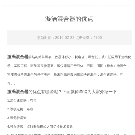
漩涡混合器的优点
更新时间：2016-02-22 点击次数：4706
漩涡混合器
的结构简单可靠，仪器体积小，耗电省，噪音低，被广泛应用于生物化
学，基因工程，医学等实验需要。该仪器适用于液体、液固、固固（粉末）地混合，
它能将你所需混合的任何液体、粉末以高速漩涡形式快速混合，混合速度快、均
匀、。
漩涡混合器
的优点有哪些呢？下面就简单得为大家介绍一下：
1.
混合速度快，均匀
2.
罩极电机，寿命
3.
可无极调速
4.
可在连续，点触振动模式之间切换技术参数