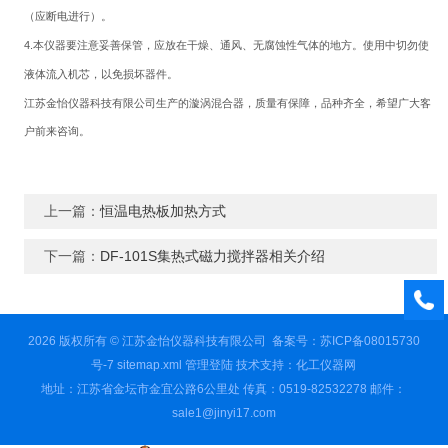
（应断电进行）。
4.
本仪器要注意妥善保管，应放在干燥、通风、无腐蚀性气体的地方。使用中切勿使
液体流入机芯，以免损坏器件。
江苏金怡仪器科技有限公司生产的漩
涡混合器
，质量有保障，品种齐全，希望广大客
户前来咨询。
上一篇：
恒温电热板加热方式
下一篇：
DF-101S集热式磁力搅拌器相关介绍
2026 版权所有 © 江苏金怡仪器科技有限公司
备案号：苏ICP备08015730
号-7
sitemap.xml
管理登陆
技术支持：
化工仪器网
地址：江苏省金坛市金宜公路6公里处 传真：0519-82532278 邮件：
sale1@jinyi17.com