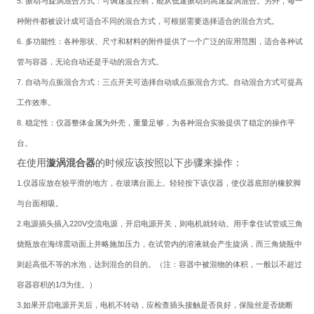
5.
振动与旋涡混合方式：可调速度控制，能从低速振动到高速旋涡混合。另外，每一
种附件都被设计成可适合不同的混合方式，可根据需要选择适合的混合方式。
6.
多功能性：各种形状、尺寸和材料的附件提供了一个广泛的应用范围，适合各种试
管与容器，无论自动还是手动的混合方式。
7.
自动与点振混合方式：三点开关可选择自动或点振混合方式。自动混合方式可提高
工作效率。
8.
稳定性：仪器整体金属为外壳，重量足够，为各种混合实验提供了稳定的操作平
台。
在使用
漩涡混合器
的时候应该按照以下步骤来操作：
1.
仪器应放在较平滑的地方，在玻璃台面上。轻轻按下该仪器，使仪器底部的橡胶脚
与台面相吸。
2.
电源插头插入
220V
交流电源，开启电源开关，则电机就转动。用手拿住试管或三角
烧瓶放在
海绵震动
面上并略施加压力，在试管内的溶液就会产生旋涡，而三角烧瓶中
则起高低不等的水泡，达到混合的目的。（注：容器中被混物的体积，一般以不超过
容器容积的
1/3
为佳。）
3.
如果开启电源开关后，电机不转动，应检查插头接触是否良好，保险丝是否烧断