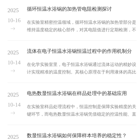
决，既节省维修时间，又降低成本。以下为大家梳理常见
控制系统。​控制...
循环恒温水浴锅的加热管电阻检测探讨
2025
故障及详细排查方法。一、电源接通后设备无反应这是最
易遇到的故障，核心排查方向围绕“供电链路”展开。首先
10-16
在实验室精密控温领域，循环恒温水浴锅的加热管部分是
检查电源插座，可插入其他设备测试是否通电，排除插座
维持温度稳定的核心部件，对其电阻值进行定期检测，不
接触不良或断电问题；接着查看设备电源线，观察是否有
仅是设备维护的关键步骤，更是确保实验数据准确性的重
外皮破损、内部铜线断裂情况，若有破损需立即更换同规
要保障。​根据焦耳定律Q=I²Rt，加热功率与电阻呈非线性
格电源线，避免漏电风险。若供...
流体在电子恒温水浴锅恒温过程中的作用机制分
2025
关系。新出厂的不锈钢加热管典型电阻值为特定Ω范围，
但随着水垢沉积和氧化层增厚，实际使用中的电阻可能偏
析
10-14
在化学实验室里，电子恒温水浴锅通过流体运动的精妙设
离初始值达特定%。这种变化会导致两种后果：电阻增大
计实现精准的温度控制。其核心原理在于利用液体的高比
时相同电压下发热量减少，造成升温速率下降；局部短路
热容特性与强制对流机制，构建稳定的热交换系统。​一、
则可能引发过热甚至爆管危险。专业检测需遵循三步法：
热传导的物理基础水的较高比热容（4.18J/g·℃）使其成
1.断电冷却后拆卸防护...
电热数显恒温水浴锅在样品处理中的基础应用
2025
为理想的储热介质。当加热丝启动时，底部水体优先受热
产生密度差，自然对流随之形成——热水上升、冷水下沉
10-14
在实验室样品处理流程中，恒温控制是保障实验精度的关
的循环模式持续进行。但单纯依靠自然对流存在两大局
键环节，而电热数显恒温水浴锅凭借稳定的控温性能、直
限：温度梯度分布不均；响应速度滞后。这时就需要机械
观的数显操作和便捷的使用方式，成为基础样品处理场景
搅拌装置介入，将层流转化为湍流状态。二、强制对流的
中重要的设备。它通过电热管加热水浴介质，配合精准的
效率革命磁力驱动的搅拌...
数显恒温水浴锅如何保障样本培养的稳定性？
2025
温度传感器和数显控制系统，能将水温稳定在设定范围