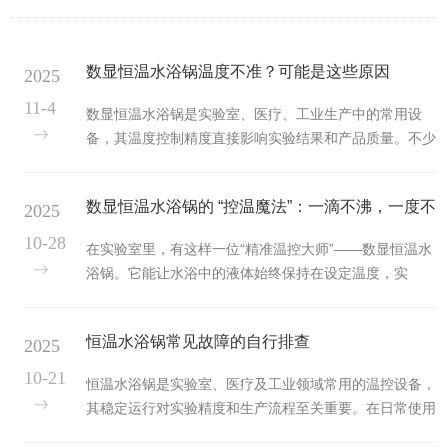
数显恒温水浴锅温度不准？可能是这些原因
2025
11-4
数显恒温水浴锅是实验室、医疗、工业生产中的常用设
备，其温度控制精度直接影响实验结果和产品质量。不少
用户在使用过程中会遇到温度显示与实际温度偏差较大的
问题，这并非设备质量问题的单一归因，而是由多种因素
数显恒温水浴锅的 “控温魔法”：一滴不沸，一度不
2025
共同作用导致。本文将拆解六大核心原因，并提供针对性
解决办法，帮你快速恢复设备精准度。一、传感器故障：
差
10-28
在实验室里，有这样一位“精准温控大师”——数显恒温水
温度检测的“眼睛”失灵传感器是数显恒温水浴锅感知温度
浴锅。它能让水浴中的液体始终保持在设定温度，实
的核心部件，若出现故障，温度数据传输必然失真。常见
现“一滴不沸，一度不差”的神奇效果，为科研实验、医疗
问题包括传感器探头结垢、老化、接线松动或损坏。长期
检测等工作提供稳定的温度环境。这背后，藏着一套精妙
使用后，探头表面会附着水垢、油...
恒温水浴锅常见故障的自行排查
2025
的“控温魔法”。​数显恒温水浴锅的“控温魔法”，首先源于
其精准的温度感知系统。它配备了高精度的温度传感器，
10-21
恒温水浴锅是实验室、医疗及工业领域常用的温控设备，
就像敏锐的“温度”，能实时捕捉水浴锅中液体温度的细微
其稳定运行对实验精度和生产流程至关重要。在日常使用
变化。无论是温度升高0.1℃，还是降低0.1℃，传感器都
中，设备难免出现故障，多数基础问题可通过自行排查解
能迅速察觉，并将温度信号转化为电信号，传递给核心的