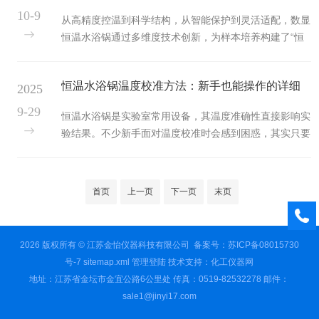
（通常为室温至100℃），为各类样品处理操作提供均
10-9
从高精度控温到科学结构，从智能保护到灵活适配，数显
匀、可控的温度环境，广泛应用于化学、生物、食品等领
恒温水浴锅通过多维度技术创新，为样本培养构建了“恒
域的基础实验中。在样品溶解操作中，电热数显恒温水浴
温、均匀、安全”的稳定环境。在追求实验数据精准性的
锅是提升溶解效率与稳定性的重要工具。许多固体样品
今天，它不仅是实验室的基础设备，更是推动生物、医学
（如某些化学试剂、食品检测中的添加...
恒温水浴锅温度校准方法：新手也能操作的详细
2025
等领域研究顺利开展的重要保障。一、高精度控温技术，
锁定恒温区间样本培养的核心需求是“温度恒定”，数显恒
步骤
9-29
恒温水浴锅是实验室常用设备，其温度准确性直接影响实
温水浴锅通过三重技术实现精准控温。首先，其搭载的高
验结果。不少新手面对温度校准时会感到困惑，其实只要
精度温度传感器能实时捕捉水浴温度，精度可达±0.1℃，
掌握正确方法，零经验也能顺利完成。以下是分步骤的详
相比传统水浴锅±1℃的误差，大幅降低温度波动范...
细指南，帮你轻松搞定校准工作。一、校准前准备：备好
工具与环境首先要准备好所需工具，新手无需复杂设备，
首页
上一页
下一页
末页
基础套装即可满足需求：一台经计量认证的标准温度计
（精度建议0.1℃，如铂电阻温度计）、恒温水浴锅专用
的不锈钢容器（容量与水浴锅匹配）、适量纯化水（避免
2026 版权所有 © 江苏金怡仪器科技有限公司
备案号：苏ICP备08015730
自来水杂质影响温度传导），以及记录用的笔记本和笔。
号-7
sitemap.xml
管理登陆
技术支持：
化工仪器网
环境准备也不能忽视，需确保实验...
地址：江苏省金坛市金宜公路6公里处 传真：0519-82532278 邮件：
sale1@jinyi17.com