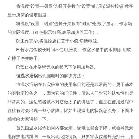
将温度"设置—测量"选择开关拨向"设置"处,调节温控旋钮,数字
显示所需的设定温度.
将温度"设置—测量"选择开关拨向"测量"处,数字显示工作水箱
的实际温度.（红色指示灯亮,表示加热器工作）.
D:工作完毕,将温控旋钮置于小值,切断电源.
E:若水浴锅较长时间不使用,应将工作室水箱中的水排除,用软
布擦干净并晾干.
F:禁止在水浴锅无水的状态下使用加热器.
恒温水浴锅
出现漏电时的解决方法：
恒温水浴锅在各实验室的使用率目前还是非常高的，属于基本
的实验室设备之一，因为它的广泛性，所以人们对它的认知性也是
非常高的，这边笔者就不对它做太多的讲述了，但是在使用过程中
往往有时会出现一些小故障，比如出现漏电的状况怎么办，下面小
编就给大家讲解一下。
首先恒温水浴锅如果内部受潮，缘电阻就会下降，就会导致漏
电保护电路跳闸，一般出现此类情况，只要将该仪器外壳打开，用