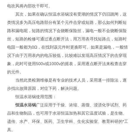
电吹风将内部吹干即可。
其次，如果在确认恒温水浴锅没有受潮的情况下仍旧跳闸，这
类情况多为高压电路部分有某个元件击穿或短路，那么如何判断短
路和漏电呢，短路的情况下会烧断保险丝，漏电一般不会烧断保险
丝，短路的检修可通过逐点断开法，用万用表寻找短路点，短路时
电阻一般都为0Ω，在找到该元件时更换即可。如果是漏电，一般情
况下由于万用表内的电压较低，比较难以发现高压情况下的击穿现
象，此时可使用500v或1000v的摇表，采用逐点断开法来检查击穿
的元件。
当然此类检测维修是有专业的技术人员，采用逐一排除法，逐
步找出故障原因，对症下药，解决问题。
恒温水浴锅使用范围：
恒温水浴锅
广泛应用于干燥、浓缩、蒸馏、浸渍化学试剂、药
品和生物制品，也可用于水浴恒温加热和其它温度试验，是生物、
遗传、水产、环保、医药、卫生学科、生化实验室、教育科研的*工
具。