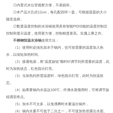
◎内置式水位管观察方便，不易损坏。
◎本产品大孔径12cm，每孔配四环一盖，可根据器皿的大小
随意选择。
◎数显温度控制的水浴锅使用具有智能PID功能的温度控制仪
控制和显示温度，使用更方便，控制精度更高。实属上乘之作。
不锈钢恒温水浴锅
使用方法：
（1）使用时必须先加水于锅内，也可按需要的温度加入热
水，以缩短加热时间。
（2）接通电源，将“温度旋钮”顺时针调节到所需要的温度，此
时为加热状态，红色指示灯亮。
（3）当加热到所需温度时，绿色指示灯亮，此时为恒温状
态。
（4）如果要锅内水温达100℃，作沸水蒸馏用时，可将调节旋
钮调至终点。
（5）加水不可太多，以免沸腾时水量溢出锅外，
（6）锅内水量不可低于二分之一，不可使加热管露出水面。