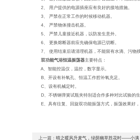
2、 用户提供的电源插座应有良好的接地措施。
3、 严禁在正常工作的时候移动机器。
4、 严禁物体撞击机器。
5、 严禁儿童接近机器，以防发生意外。
6、 更换熔断器前应先确保电源已切断。
7、 使用结束后请清理机器，不能留有水滴、污物
双功能气浴恒温振荡器
主要特点：
A、智能控温仪，温控，数字显示。
B、开设有补氧孔、恒温工作腔补氧充足。
C、设有机械定时。
D、不锈钢弹簧试瓶夹特别适合作多种对比试验的生
E、具有往复、回旋双功能振荡方式，振荡效果好，
上一篇：
晴之暖风升麦气，绿荫幽草胜花时——小满