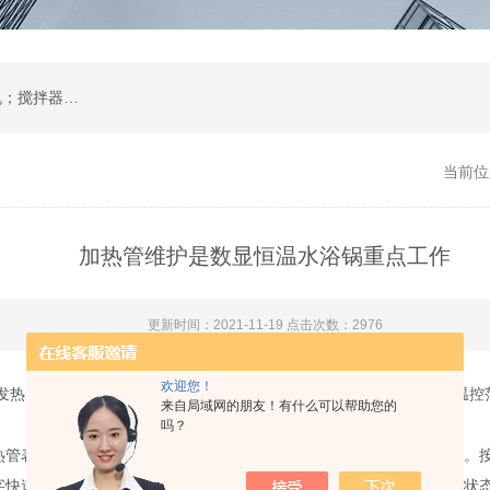
肺活量计；培养箱；恒温摇床；振荡器；离心机；搅拌器；恒温水浴锅、水浴箱、油浴锅；低温恒温槽；电热板；蒸馏水器；环境试验设备；环保分析仪器；
当前位
加热管维护是数显恒温水浴锅重点工作
更新时间：2021-11-19 点击次数：2976
欢迎您！
发热元件，高灵敏热传感金属探针，数字显示预设温度和实际温度，温控
来自局域网的朋友！有什么可以帮助您的
吗？
表面，接通电源，设定温度时，按SET键可设定或查看温度设定值。按
字快速增减变动。到达设定数值时，再次按SET键，仪表回到正常工作状