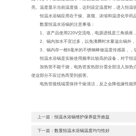
亮。温度显示当前温度值，达到设定温度时，进入恒温
恒温水浴锅应用在干燥、蒸馏、浓缩和温渍化学药品
数显恒温水浴锅的注意事项：
1、该产品使用220V交流电，电源进线是三角插座
2、锅内加水不宜过多，以免沸腾时水量溢出锅外，
3、锅内存一根6毫米的不锈钢棒做温度传感器，，
恒温水浴锅是实验使用频率比较高的设备，对于恒温
加热管不能干烧，电热管发热部分需全部没入加热介质
使这部分不应过热而受到损害。
电热管接线端需保持干燥清洁，反之会降低缘性能而被
上一篇：
恒温水浴锅维护保养提升效益
下一篇：
数显恒温水浴锅温度均匀性好