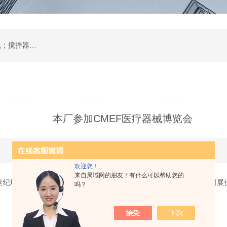
肺活量计；培养箱；恒温摇床；振荡器；离心机；搅拌器；恒温水浴锅、水浴箱、油浴锅；低温恒温槽；电热板；蒸馏水器；环境试验设备；环保分析仪器；
本厂参加CMEF医疗器械博览会
更新时间：2012-10-14 点击次数：3509
欢迎您！
来自局域网的朋友！有什么可以帮助您的
成都世纪城新会展中心召开的第68届中国医疗器械（秋季）博览会，本公司展位
吗？