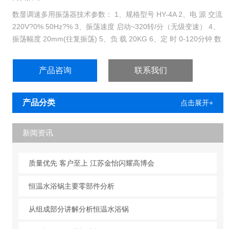
数显调速多用振荡器技术参数： 1、规格型号 HY-4A 2、电 源 交流
220V?0% 50Hz?% 3、振荡速度 启动~320转/分（无级变速） 4、
振荡幅度 20mm(往复振荡) 5、负 载 20KG 6、定 时 0-120分钟 数
显测速 7、工作环境温度 0～40℃ 8、工作环境相对湿度 85%以下
产品咨询
联系我们
产品分类
点击展开+
新闻资讯
质量优先 客户至上 江苏金怡闪耀高博会
恒温水浴锅主要零部件分析
从组成部分讲解分析恒温水浴锅