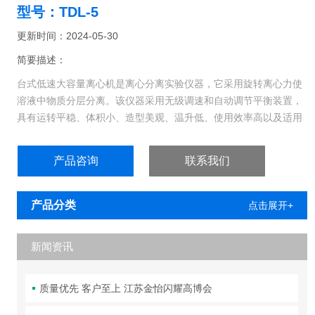
型号：TDL-5
更新时间：2024-05-30
简要描述：
台式低速大容量离心机是离心分离实验仪器，它采用旋转离心力使
溶液中物质分层分离。该仪器采用无级调速和自动调节平衡装置，
具有运转平稳、体积小、造型美观、温升低、使用效率高以及适用
性广等优点。金属离心转盘及离心护管，坚固耐用不易损坏，水平
转子使离心分离效果更佳。 该仪器广泛用于医院、化学以及生物化
产品咨询
联系我们
学实验室对血清、血浆、免疫等作定性分析实验。
产品分类
点击展开+
新闻资讯
质量优先 客户至上 江苏金怡闪耀高博会