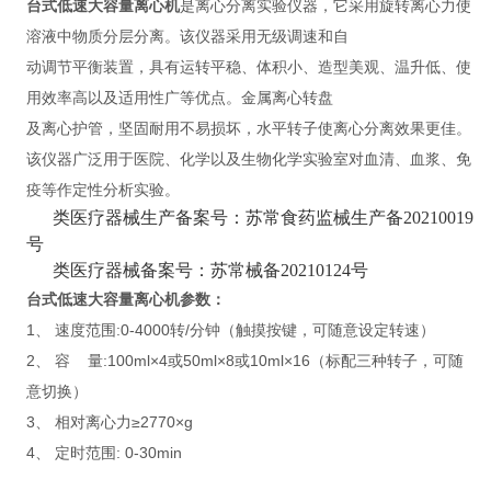
台式低速大容量离心机
是离心分离实验仪器，它采用旋转离心力使
溶液中物质分层分离。该仪器采用无级调速和自
动调节平衡装置，具有运转平稳、体积小、造型美观、温升低、使
用效率高以及适用性广等优点。金属离心转盘
及离心护管，坚固耐用不易损坏，水平转子使离心分离效果更佳。
该仪器广泛用于医院、化学以及生物化学实验室对血清、血浆、免
疫等作定性分析实验。
类医疗器械生产备案号：苏常食药监械生产备
20210019
号
类医疗器械备案号：苏常械备
20210124号
台式低速大容量离心机
参数：
1、 速度范围:0-4000转/分钟（触摸按键，可随意设定转速）
2、 容 量:100ml×4或50ml×8或10ml×16（标配三种转子，可随
意切换）
3、 相对离心力≥2770×g
4、 定时范围: 0-30min