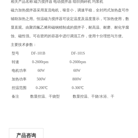
相关产品名称:磁力搅拌器 电动搅拌器 组织捣碎机 均浆机
磁力加热搅拌器采用直流电机，噪音小，调速平稳，全封闭式加热盘可作
辅助加热之用。恒温磁力搅拌器可设定温度及温度显示，可加热使用，数
显直观。由聚四氟乙烯和磁钢精制成的搅拌子，耐高温、耐磨、耐化学腐
蚀、磁性强。可在密闭的容器中进行调混工作，使用十分理想与方便。
主要技术参数：
型号 DF-101B DF-101S
转速 0-2600rpm 0-2600rpm
电机功率 60W 60W
加热功率 500W 800W
控温范围 0-200℃ 0-300℃
备注 数显控温、干烧型 数显控温、干烧/水浴、干
产品咨询