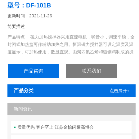
型号：DF-101B
更新时间：2021-11-26
简要描述：
产品特点： 磁力加热搅拌器采用直流电机，噪音小，调速平稳，全
封闭式加热盘可作辅助加热之用。恒温磁力搅拌器可设定温度及温
度显示，可加热使用，数显直观。由聚四氟乙烯和磁钢精制成的搅
拌子，耐高温、耐磨、耐化学腐蚀、磁性强。可在密闭的容器中进
行调混工作，使用十分理想与方便。
产品咨询
联系我们
产品分类
点击展开+
新闻资讯
质量优先 客户至上 江苏金怡闪耀高博会