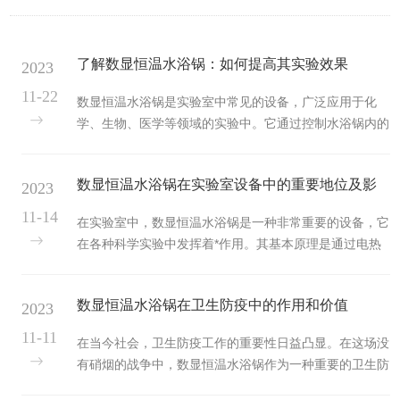
了解数显恒温水浴锅：如何提高其实验效果
2023
11-22
数显恒温水浴锅是实验室中常见的设备，广泛应用于化
学、生物、医学等领域的实验中。它通过控制水浴锅内的
温度，提供稳定的温度环境，以确保实验的准确性和可重
复性。然而，要提高数显恒温水浴锅的实验效果，我们需
数显恒温水浴锅在实验室设备中的重要地位及影
2023
要注意以下几个方面。首先，选择适当的水浴介质。水浴
介质的选择对实验结果有着重要的影响。常见的水浴介质
响
11-14
在实验室中，数显恒温水浴锅是一种非常重要的设备，它
包括水、油和硅胶等。在选择时，需要考虑实验的温度范
在各种科学实验中发挥着*作用。其基本原理是通过电热
围、溶解性和热导率等因素。确保选择适合实验要求的水
元件加热和温度控制系统来保持水浴温度的恒定。数显恒
浴介质，可以提高实验效果。其次，注意水浴锅的温度控
温水浴锅具有多种功能，如加热、恒温、制冷等，可以满
制精度。数显恒温水浴锅通常具有较...
数显恒温水浴锅在卫生防疫中的作用和价值
2023
足不同实验需求。数显恒温水浴锅在实验室设备中的重要
地位1、提供稳定的温度环境在许多科学实验中，温度是
11-11
在当今社会，卫生防疫工作的重要性日益凸显。在这场没
一个非常重要的因素。可以提供稳定的温度环境，确保实
有硝烟的战争中，数显恒温水浴锅作为一种重要的卫生防
验结果的准确性和可靠性。例如，生物实验、化学反应、
疫设备，发挥着不可替代的作用。它主要用于加热和保温
物理测量等都需要一个稳定的温度环境来保证实验结果的