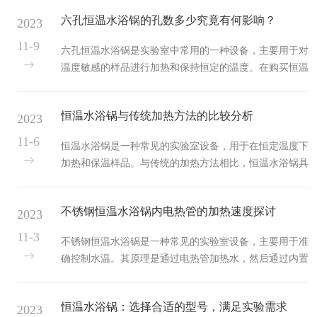
液体。其核心部件包括加热器、温度传感器和控制系统。
准确性。2、提高实验效率具有快...
六孔恒温水浴锅的孔数多少究竟有何影响？
2023
通过精密的温度传感器，设备能够实时监测液体的温度，
并由控制系统确保温度的稳定性。此外，数显恒温水浴锅
11-9
六孔恒温水浴锅是实验室中常用的一种设备，主要用于对
还具备温度设定、温度补偿等功能，为实验提供更为精确
温度敏感的样品进行加热和保持恒定的温度。在购买恒温
的温度环境。在卫生防疫中的应用1.微生物培养与检测在
水浴锅时，我们会发现有的产品孔数多，有的产品孔数
卫生防疫工作中，微生物的培养与检测是至关重要的一
少。那么，恒温水浴锅的孔数多少究竟有何影响呢？恒温
环。能够提供稳定的温度环境，有...
恒温水浴锅与传统加热方法的比较分析
2023
水浴锅的孔数是指锅体上可以放置样品的孔洞数量。一般
来说，每个孔洞都可以放置一个样品，通过加热水使样品
11-6
恒温水浴锅是一种常见的实验室设备，用于在恒定温度下
达到所需的温度。因此，孔数越多，一次可以处理的样品
加热和保温样品。与传统的加热方法相比，恒温水浴锅具
数量就越多。恒温水浴锅的孔数对实验效率有很大影响。
有许多优势。本文将对恒温水浴锅与传统加热方法进行比
在实验室中，通常需要同时处理多个样品，如果水浴锅的
较分析。首先，具有更精确的温度控制能力。传统的加热
孔数较少，就需要分批次进行实验，...
不锈钢恒温水浴锅内电热管的加热速度探讨
2023
方法通常使用火焰或热板进行加热，温度控制相对较为困
难。而恒温水浴锅采用先进的温度控制技术，可以精确地
11-3
不锈钢恒温水浴锅是一种常见的实验室设备，主要用于准
控制温度，使其在一个较小的范围内保持稳定。这对于需
确控制水温。其原理是通过电热管加热水，然后通过内置
要高精度温度控制的实验非常重要。其次，具有更均匀的
的温度控制系统，保持水的恒定温度。在这个过程中，电
加热效果。传统的加热方法往往存在温度不均匀的问题，
热管的加热速度是非常重要，本文将对恒温水浴锅内电热
导致样品受热不均匀，影响实验结...
恒温水浴锅：选择合适的型号，满足实验需求
2023
管的加热速度进行说明。电热管是恒温水浴锅的核心部