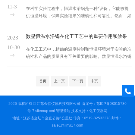
件，它的加热速度直接影响到水浴锅的工作效率。电热管
11-3
在科学实验过程中，恒温水浴锅是一种*设备，它能够提
的加热速度主要取决于以下几个因素：1.电热管的功率：
供恒温环境，保障实验结果的准确性和可靠性。然而，如
电热管的功率越大，加热速度越快。这是因为功率越大，
何挑选适合实验需求的恒温水浴锅呢？本文将为您详细解
电热管产生的热量越多，从而可以更快地将热量传递给
析。首先，我们得关注恒温水浴锅的容量。不同体积的设
水。2.水的初始温度：水的初始温...
数显恒温水浴锅在化工工艺中的重要作用和效果
2023
备具有不同的加热能力和保温效果，因此我们需要根据实
验的需求选择合适的容量。容量过小可能无法满足实验需
评估
10-30
在化工工艺中，精确的温度控制和恒温环境对于实验的准
求，而容量过大则会造成能源浪费。其次，我们需要考虑
确性和产品的质量具有至关重要的影响。数显恒温水浴锅
温度范围。不同的实验需要在不同的温度环境下进行，因
作为一种先进的温度控制设备，在这方面发挥了重要作
此我们需要选择能够满足所需温度范围的设备。此外，设
用。它通过内部的加热元件和温度传感器，精确控制水浴
备的温度稳定性也是需要考虑的因...
的温度。设备将水加热至预设温度，并通过温度传感器实
首页
上一页
下一页
末页
时监测和调节温度，确保水浴温度的稳定。同时，通过数
显面板，实验人员可以直观地观察到水浴的温度。数显恒
温水浴锅在化工工艺中的作用1.精确控制反应温度：在化
2026 版权所有 © 江苏金怡仪器科技有限公司
备案号：苏ICP备08015730
工反应中，温度对反应速度和产物质量有显著影响。可以
号-7
sitemap.xml
管理登陆
技术支持：
化工仪器网
精确控制反应温度，避免温度波动...
地址：江苏省金坛市金宜公路6公里处 传真：0519-82532278 邮件：
sale1@jinyi17.com