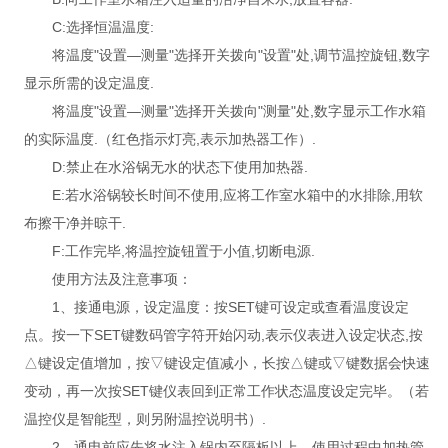
C:选择恒温温度:
将温度"设置—测量"选择开关拨向"设置"处,调节温控旋钮,数字
显示所需的设定温度.
将温度"设置—测量"选择开关拨向"测量"处,数字显示工作水箱
的实际温度.（红色指示灯亮,表示加热器工作）.
D:禁止在水浴锅无水的状态下使用加热器.
E:若水浴锅较长时间不使用,应将工作室水箱中的水排除,用软
布擦干净并晾干.
F:工作完毕,将温控旋钮置于小值,切断电源.
使用方法及注意事项：
1、接通电源，设定温度：按SET键可设定或查看温度设定
点。按一下SET键数码管字符开始闪动,表示仪表进入设定状态,按
△键设定值增加，按▽键设定值减小，长按△键或▽键数据会快速
变动，再一次按SET键仪表回到正常工作状态温度设定完毕。（若
温控仪是智能型，则另附温控说明书）.
2、通电前应先将水注入锅内至隔板以上，使用过程中加热管