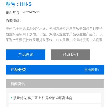
型号：HH-S
更新时间：2023-09-21
简要描述：
单列电子恒温水浴锅的用途、使用方法及注意事项是如何单列电子
恒温水浴锅用于蒸馏、干燥、浓缩及温化学药品或生物产品等。该
系列产品温度控制采用提前系统，LED显示。控温精度高，温度调
节方便、示值直观，性能可靠。工作室内有照明装置便于观察，振
荡培养箱又名全温振荡器，采用全封闭压缩机，制冷量大，箱内配
产品咨询
联系我们
有风机和装置，强迫空气对流，温度分布更加均匀。
产品分类
点击展开+
新闻资讯
质量优先 客户至上 江苏金怡闪耀高博会