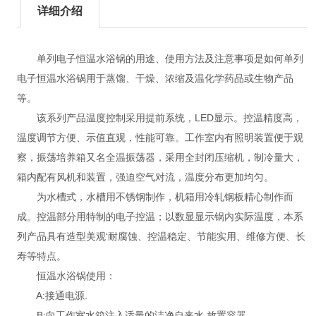
详细介绍
单列电子恒温水浴锅的用途、使用方法及注意事项是如何单列
电子恒温水浴锅用于蒸馏、干燥、浓缩及温化学药品或生物产品
等。
该系列产品温度控制采用提前系统，LED显示。控温精度高，
温度调节方便、示值直观，性能可靠。工作室内有照明装置便于观
察，振荡培养箱又名全温振荡器，采用全封闭压缩机，制冷量大，
箱内配有风机和装置，强迫空气对流，温度分布更加均匀。
为水槽式，水槽用不锈钢制作，机箱用冷轧钢板精心制作而
成。控温部分用特制的电子控温；以数显显示锅内实际温度，本系
列产品具有造型美观‘耐腐蚀、控温稳定、节能实用、维修方便、长
寿等特点。
恒温水浴锅使用：
A:接通电源.
B:向工作室水箱注入适量的洁净自来水,放置容器.